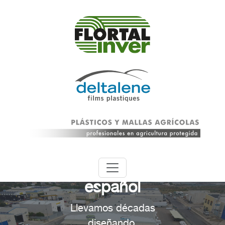
Innovación
con sello
español
Llevamos décadas
diseñando,